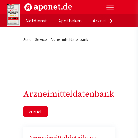
aponet.de - Das offizielle Gesundheitsportal der de
Notdienst
Apotheken
Arzneimitteldatenb
Start
Service
Arzneimitteldatenbank
Arzneimitteldatenbank
zurück