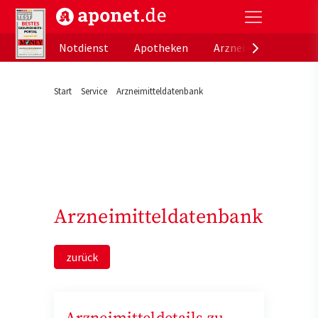
aponet.de - Das offizielle Gesundheitsportal der de
Notdienst
Apotheken
Arzneimitteldatenb
Start
Service
Arzneimitteldatenbank
Arzneimitteldatenbank
zurück