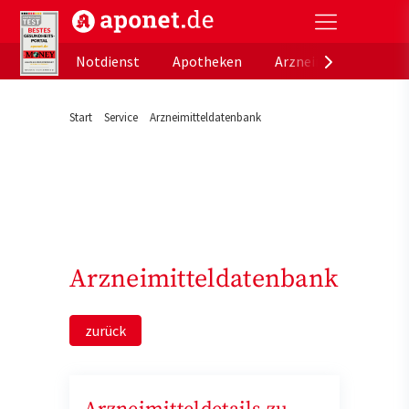
aponet.de - Das offizielle Gesundheitsportal der de
Notdienst
Apotheken
Arzneimitteldatenb
Start
Service
Arzneimitteldatenbank
Arzneimitteldatenbank
zurück