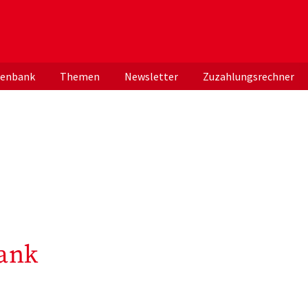
er deutschen ApothekerInnen
tenbank
Themen
Newsletter
Zuzahlungsrechner
ank