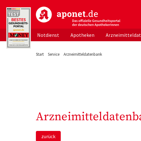
aponet.de - Das offizielle Gesundheitsportal d
Notdienst
Apotheken
Arzneimittelda
Start
Service
Arzneimitteldatenbank
Arzneimitteldatenb
zurück