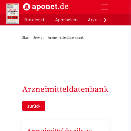
aponet.de - Das offizielle Gesundheitsportal der de
Notdienst
Apotheken
Arzneimitteldatenb
Start
Service
Arzneimitteldatenbank
Arzneimitteldatenbank
zurück