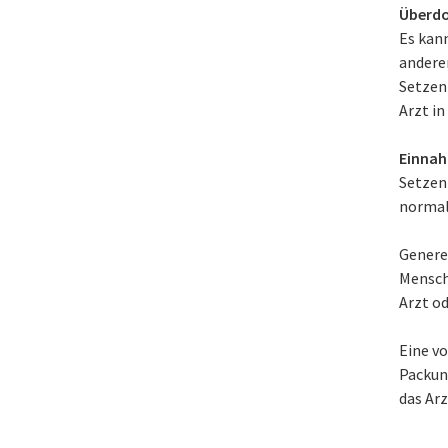
Überdo
Es kan
andere
Setzen
Arzt in
Einnah
Setzen
normal
Generel
Mensch
Arzt o
Eine v
Packung
das Ar