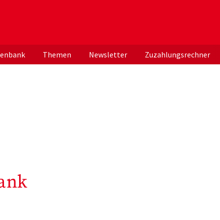
er deutschen ApothekerInnen
tenbank
Themen
Newsletter
Zuzahlungsrechner
ank