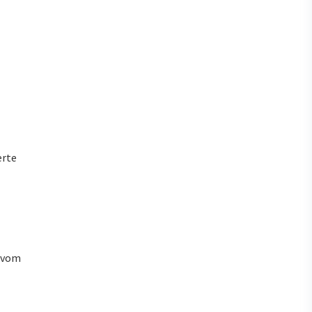
erte
u vom