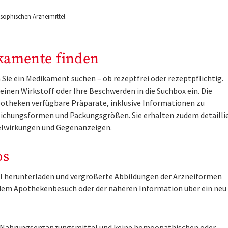
ophischen Arzneimittel.
kamente finden
Sie ein Medikament suchen – ob rezeptfrei oder rezeptpflichtig.
inen Wirkstoff oder Ihre Beschwerden in die Suchbox ein. Die
otheken verfügbare Präparate, inklusive Informationen zu
ichungsformen und Packungsgrößen. Sie erhalten zudem detailli
lwirkungen und Gegenanzeigen.
os
tel herunterladen und vergrößerte Abbildungen der Arzneiformen
r dem Apothekenbesuch oder der näheren Information über ein ne
ne Nahrungsergänzungsmittel und keine homöopathischen oder