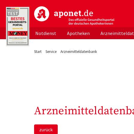
aponet.de - Das offizielle Gesundheitsportal d
Notdienst
Apotheken
Arzneimittelda
Start
Service
Arzneimitteldatenbank
Arzneimitteldatenb
zurück