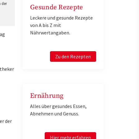
 der
Gesunde Rezepte
Leckere und gesunde Rezepte
von A bis Z mit
Nährwertangaben.
Tag
Zu den Rezepten
otheker
Ernährung
Alles über gesundes Essen,
Abnehmen und Genuss.
er der
Hier mehr erfahren