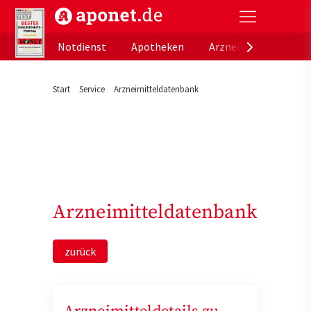
aponet.de - Das offizielle Gesundheitsportal der de
Notdienst
Apotheken
Arzneimitteldatenb
Start
Service
Arzneimitteldatenbank
Arzneimitteldatenbank
zurück