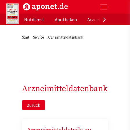
aponet.de - Das offizielle Gesundheitsportal der de
Notdienst
Apotheken
Arzneimitteldatenb
Start
Service
Arzneimitteldatenbank
Arzneimitteldatenbank
zurück