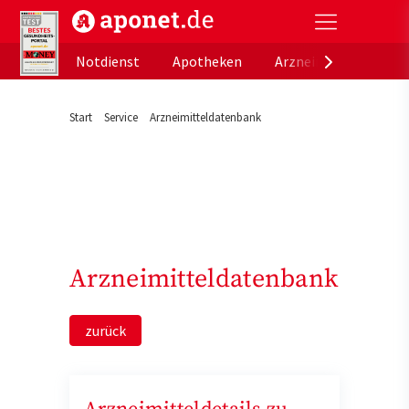
aponet.de - Das offizielle Gesundheitsportal der de
Notdienst
Apotheken
Arzneimitteldatenb
Start
Service
Arzneimitteldatenbank
Arzneimitteldatenbank
zurück