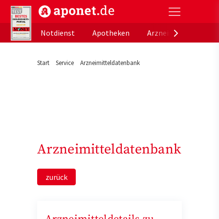
aponet.de - Das offizielle Gesundheitsportal der de
Notdienst
Apotheken
Arzneimitteldatenb
Start
Service
Arzneimitteldatenbank
Arzneimitteldatenbank
zurück