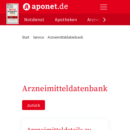
aponet.de - Das offizielle Gesundheitsportal der de
Notdienst
Apotheken
Arzneimitteldatenb
Start
Service
Arzneimitteldatenbank
Arzneimitteldatenbank
zurück