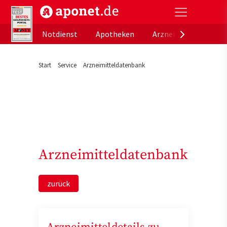
aponet.de - Das offizielle Gesundheitsportal der de
Notdienst
Apotheken
Arzneimitteldatenb
Start
Service
Arzneimitteldatenbank
Arzneimitteldatenbank
zurück