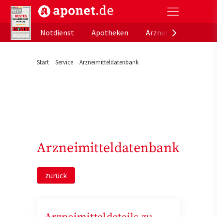
aponet.de - Das offizielle Gesundheitsportal der de
Notdienst
Apotheken
Arzneimitteldatenb
Start
Service
Arzneimitteldatenbank
Arzneimitteldatenbank
zurück