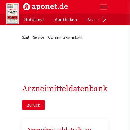
aponet.de - Das offizielle Gesundheitsportal der de
Notdienst
Apotheken
Arzneimitteldatenb
Start
Service
Arzneimitteldatenbank
Arzneimitteldatenbank
zurück