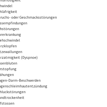
hwindel
hläfrigkeit
ruchs- oder Geschmacksstörungen
ssempfindungen
hstörungen
rerkrankung
ehschwindel
rzklopfen
tzewallungen
rzatmigkeit (Dyspnoe)
senbluten
rstopfung
ähungen
gen-Darm-Beschwerden
genschleimhautentzündung
hluckstörungen
ndtrockenheit
fstossen