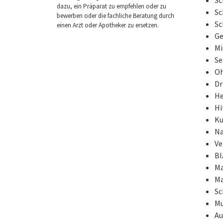
dazu, ein Präparat zu empfehlen oder zu
Sc
bewerben oder die fachliche Beratung durch
Sc
einen Arzt oder Apotheker zu ersetzen.
Ge
Mi
Se
Oh
Dr
He
Hi
Ku
Na
Ve
Bl
Ma
Ma
Sc
Mu
Au