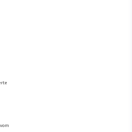
erte
u vom