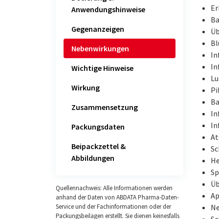
Er
Anwendungshinweise
Ba
Gegenanzeigen
Üb
Bl
Nebenwirkungen
In
In
Wichtige Hinweise
Lu
Wirkung
Pi
Ba
Zusammensetzung
In
In
Packungsdaten
At
Beipackzettel &
Sc
Abbildungen
He
Sp
Üb
Quellennachweis: Alle Informationen werden
Ap
anhand der Daten von ABDATA Pharma-Daten-
Ne
Service und der Fachinformationen oder der
Packungsbeilagen erstellt. Sie dienen keinesfalls
Sc