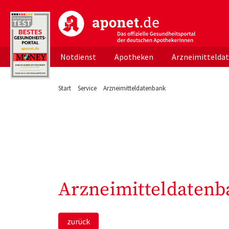
aponet.de - Das offizielle Gesundheitsportal d
Notdienst
Apotheken
Arzneimittelda
Start
Service
Arzneimitteldatenbank
Arzneimitteldatenb
zurück