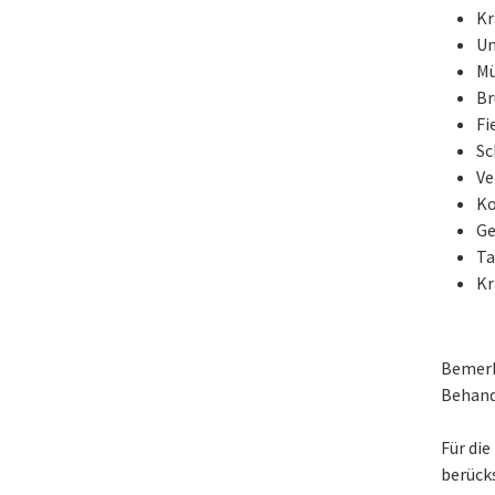
Kr
Un
Mü
Br
Fi
S
Ve
Ko
Ge
Ta
Kr
Bemerk
Behand
Für di
berück