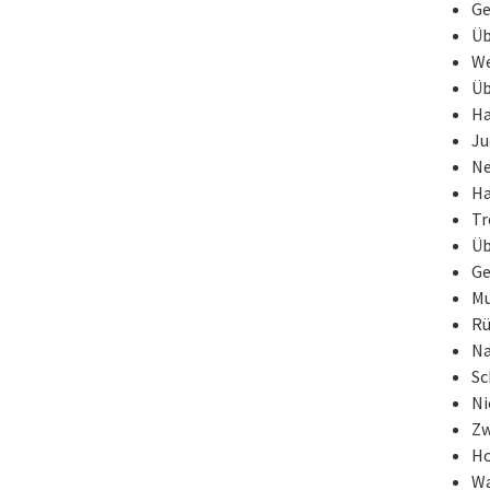
Ge
Üb
We
Üb
Ha
Ju
Ne
Ha
Tr
Üb
Ge
Mu
Rü
Na
Sc
Ni
Zw
Ho
Wa