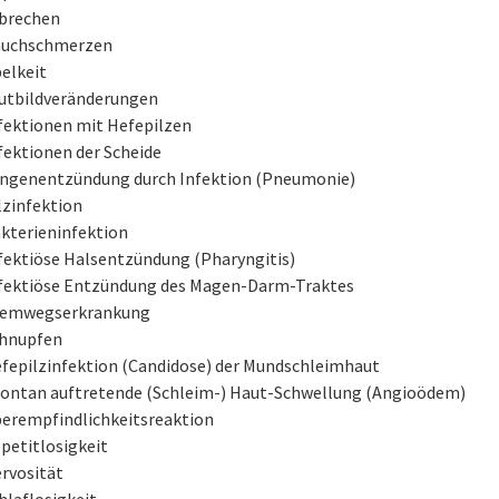
brechen
uchschmerzen
elkeit
utbildveränderungen
fektionen mit Hefepilzen
fektionen der Scheide
ngenentzündung durch Infektion (Pneumonie)
lzinfektion
kterieninfektion
fektiöse Halsentzündung (Pharyngitis)
fektiöse Entzündung des Magen-Darm-Traktes
emwegserkrankung
hnupfen
fepilzinfektion (Candidose) der Mundschleimhaut
ontan auftretende (Schleim-) Haut-Schwellung (Angioödem)
erempfindlichkeitsreaktion
petitlosigkeit
rvosität
hlaflosigkeit