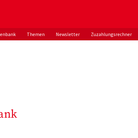
er deutschen ApothekerInnen
tenbank
Themen
Newsletter
Zuzahlungsrechner
ank