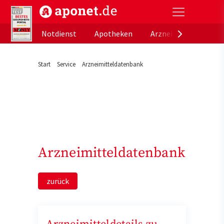
aponet.de - Das offizielle Gesundheitsportal der de
Notdienst
Apotheken
Arzneimitteldatenb
Start
Service
Arzneimitteldatenbank
Arzneimitteldatenbank
zurück