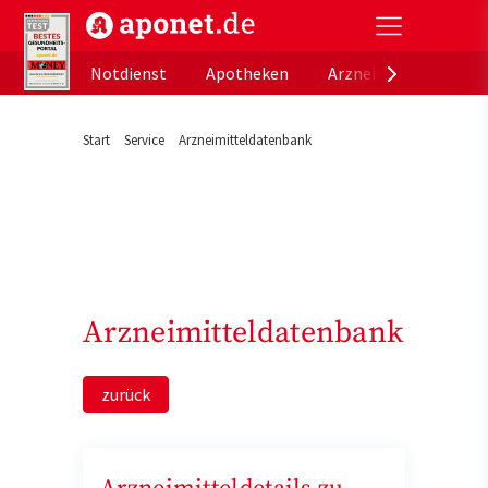
aponet.de - Das offizielle Gesundheitsportal der de
Notdienst
Apotheken
Arzneimitteldatenb
Start
Service
Arzneimitteldatenbank
Arzneimitteldatenbank
zurück