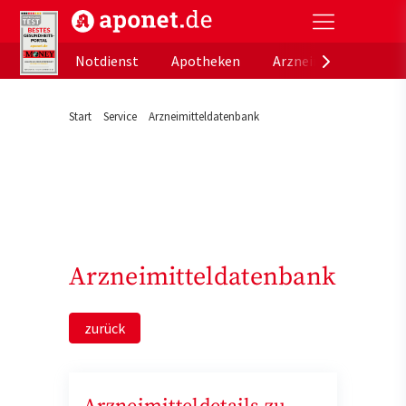
aponet.de - Das offizielle Gesundheitsportal der de
Notdienst
Apotheken
Arzneimitteldatenb
Start
Service
Arzneimitteldatenbank
Arzneimitteldatenbank
zurück