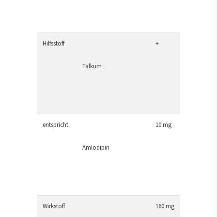
Hilfsstoff
+
Talkum
entspricht
10 mg
Amlodipin
Wirkstoff
160 mg