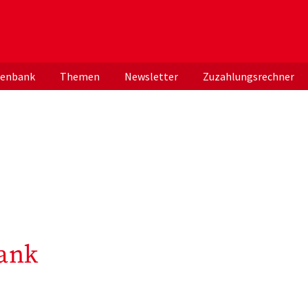
er deutschen ApothekerInnen
tenbank
Themen
Newsletter
Zuzahlungsrechner
ank