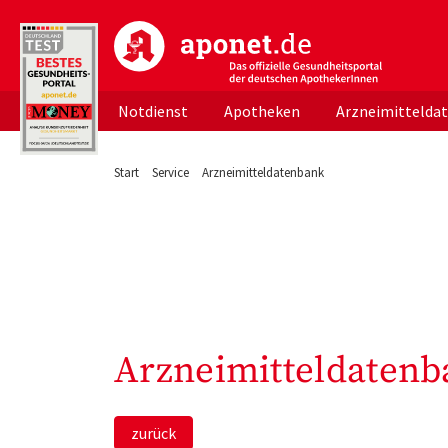
aponet.de - Das offizielle Gesundheitsportal d
Notdienst
Apotheken
Arzneimittelda
Start
Service
Arzneimitteldatenbank
Arzneimitteldatenb
zurück