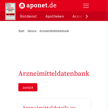
aponet.de - Das offizielle Gesundheitsportal der de
Notdienst
Apotheken
Arzneimitteldatenb
Start
Service
Arzneimitteldatenbank
Arzneimitteldatenbank
zurück