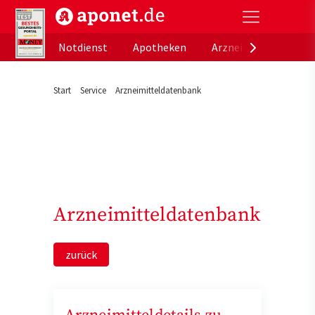
aponet.de - Das offizielle Gesundheitsportal der de
Notdienst
Apotheken
Arzneimitteldatenb
Start
Service
Arzneimitteldatenbank
Arzneimitteldatenbank
zurück