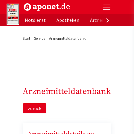
aponet.de - Das offizielle Gesundheitsportal der de
Notdienst
Apotheken
Arzneimitteldatenb
Start
Service
Arzneimitteldatenbank
Arzneimitteldatenbank
zurück