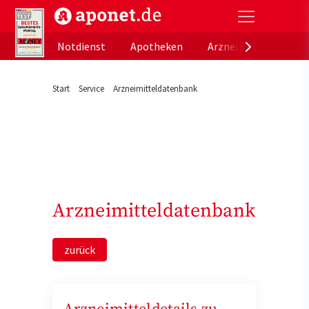
aponet.de - Das offizielle Gesundheitsportal der de
Notdienst
Apotheken
Arzneimitteldatenb
Start
Service
Arzneimitteldatenbank
Arzneimitteldatenbank
zurück