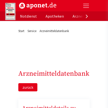
aponet.de - Das offizielle Gesundheitsportal der de
Notdienst
Apotheken
Arzneimitteldatenb
Start
Service
Arzneimitteldatenbank
Arzneimitteldatenbank
zurück