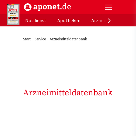
aponet.de - Das offizielle Gesundheitsportal der de
Notdienst
Apotheken
Arzneimitteldatenb
Start
Service
Arzneimitteldatenbank
Arzneimitteldatenbank
Arzneimittel (18)
Beschwerden (2)