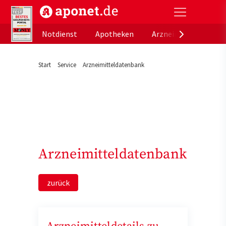
aponet.de - Das offizielle Gesundheitsportal der de
Notdienst
Apotheken
Arzneimitteldatenb
Start
Service
Arzneimitteldatenbank
Arzneimitteldatenbank
zurück