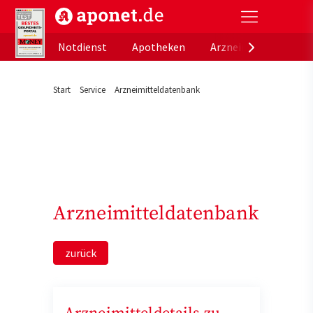
aponet.de - Das offizielle Gesundheitsportal der de
Notdienst
Apotheken
Arzneimitteldatenb
Start
Service
Arzneimitteldatenbank
Arzneimitteldatenbank
zurück