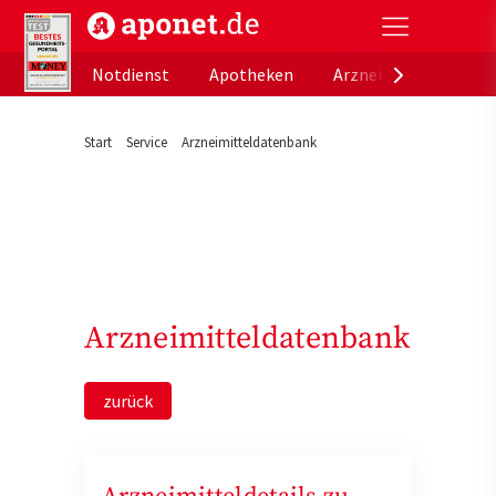
aponet.de - Das offizielle Gesundheitsportal der de
Notdienst
Apotheken
Arzneimitteldatenb
Start
Service
Arzneimitteldatenbank
Arzneimitteldatenbank
zurück