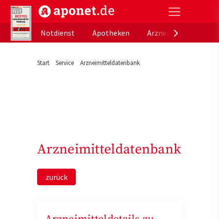
aponet.de - Das offizielle Gesundheitsportal der de
Notdienst
Apotheken
Arzneimitteldatenb
Start
Service
Arzneimitteldatenbank
Arzneimitteldatenbank
zurück