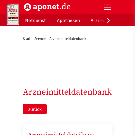
aponet.de - Das offizielle Gesundheitsportal der de
Notdienst
Apotheken
Arzneimitteldatenb
Start
Service
Arzneimitteldatenbank
Arzneimitteldatenbank
zurück