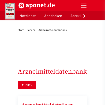
aponet.de - Das offizielle Gesundheitsportal der de
Notdienst
Apotheken
Arzneimitteldatenb
Start
Service
Arzneimitteldatenbank
Arzneimitteldatenbank
zurück