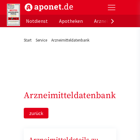
aponet.de - Das offizielle Gesundheitsportal der de
Notdienst
Apotheken
Arzneimitteldatenb
Start
Service
Arzneimitteldatenbank
Arzneimitteldatenbank
zurück