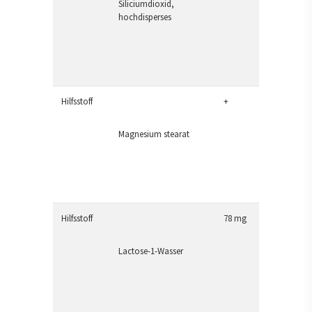
Siliciumdioxid,
hochdisperses
Hilfsstoff
+
Magnesium stearat
Hilfsstoff
78 mg
Lactose-1-Wasser