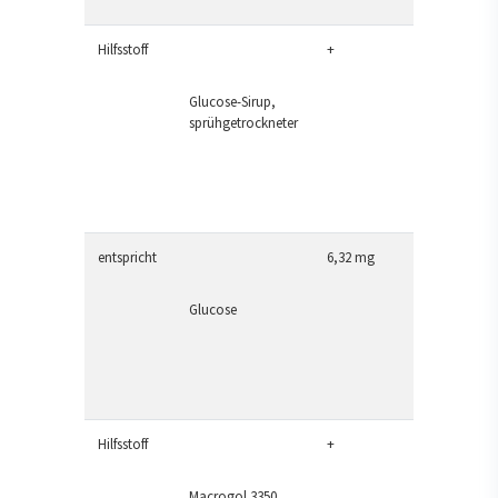
Hilfsstoff
+
Glucose-Sirup,
sprühgetrockneter
entspricht
6,32 mg
Glucose
Hilfsstoff
+
Macrogol 3350