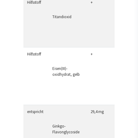
Hilfsstoff
+
Titandioxid
Hilfsstoff
+
Eisen(III)-
oxidhydrat, gelb
entspricht
29,4 mg
Ginkgo-
Flavonglycoside