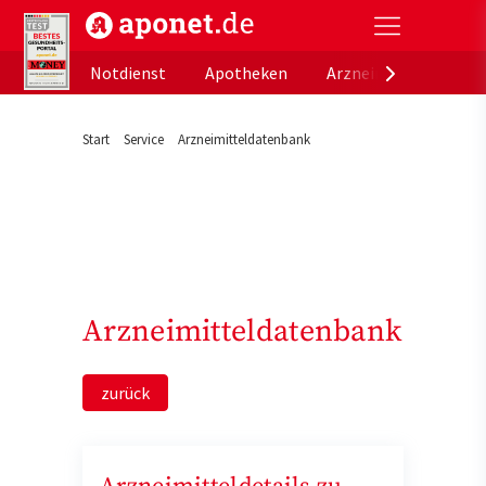
aponet.de - Das offizielle Gesundheitsportal der de
Notdienst
Apotheken
Arzneimitteldatenb
Start
Service
Arzneimitteldatenbank
Arzneimitteldatenbank
zurück