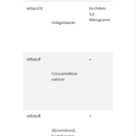
entspricht
höchstens
0,6
Mikrogramm
Ginkgolsäuren
Hilfsstoff
+
Croscarmellose
natrium
Hilfsstoff
+
Siliciumdioxid,