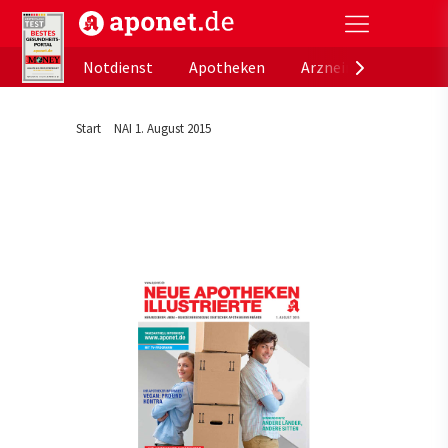
aponet.de - Das offizielle Gesundheitsportal der de
Notdienst
Apotheken
Arzneimitteldatenb
Start
NAI 1. August 2015