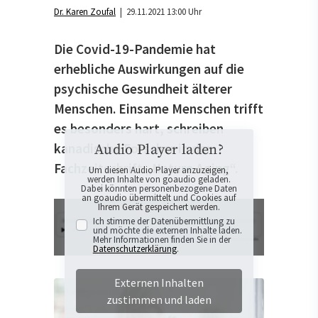
Dr. Karen Zoufal
| 29.11.2021 13:00 Uhr
Die Covid-19-Pandemie hat
erhebliche Auswirkungen auf die
psychische Gesundheit älterer
Menschen. Einsame Menschen trifft
es besonders hart, schreiben
kanadische Forscher in der
Audio Player laden?
Fachzeitschrift „Nature Aging“.
Um diesen Audio Player anzuzeigen,
werden Inhalte von goaudio geladen.
Dabei könnten personenbezogene Daten
an goaudio übermittelt und Cookies auf
Ihrem Gerät gespeichert werden.
Ich stimme der Datenübermittlung zu
und möchte die externen Inhalte laden.
Mehr Informationen finden Sie in der
Datenschutzerklärung
.
Externen Inhalten
zustimmen und laden