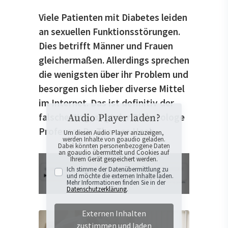
Viele Patienten mit Diabetes leiden
an sexuellen Funktionsstörungen.
Dies betrifft Männer und Frauen
gleichermaßen. Allerdings sprechen
die wenigsten über ihr Problem und
besorgen sich lieber diverse Mittel
im Internet. Das ist definitiv der
falsche Weg, sagt der Diabetologe
Audio Player laden?
Professor Dr. Thomas Haak.
Um diesen Audio Player anzuzeigen,
werden Inhalte von goaudio geladen.
Dabei könnten personenbezogene Daten
an goaudio übermittelt und Cookies auf
Ihrem Gerät gespeichert werden.
Ich stimme der Datenübermittlung zu
und möchte die externen Inhalte laden.
Mehr Informationen finden Sie in der
Datenschutzerklärung
.
Externen Inhalten
zustimmen und laden