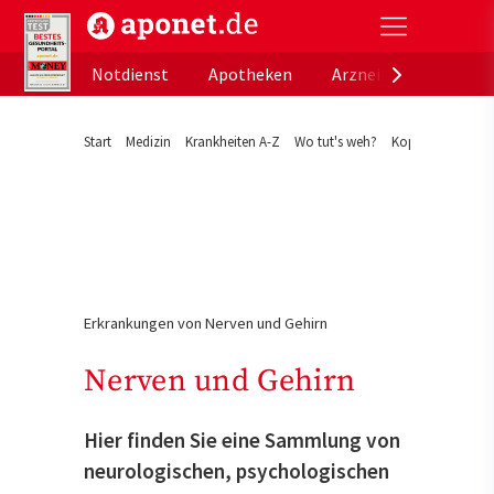
aponet.de - Das offizielle Gesundheitsportal der de
Notdienst
Apotheken
Arzneimitteldatenb
Start
Medizin
Krankheiten A-Z
Wo tut's weh?
Kopf
Erkrankungen von Nerven und Gehirn
Nerven und Gehirn
Hier finden Sie eine Sammlung von
neurologischen, psychologischen