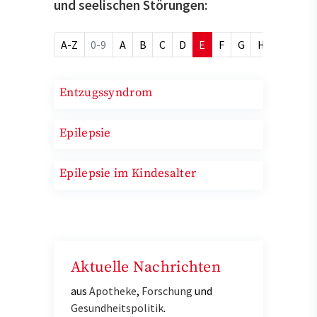
und seelischen Störungen:
A-Z
0-9
A
B
C
D
E
F
G
H
I
J
Entzugssyndrom
Epilepsie
Epilepsie im Kindesalter
Aktuelle Nachrichten
aus
Apotheke
,
Forschung
und
Gesundheitspolitik
.