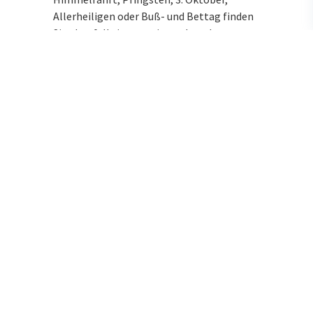
Allerheiligen oder Buß- und Bettag finden
Sie ebenfalls immer eine nahegelegene
Notdienstapotheke.
Wenn Sie oder ein Familienmitglied einen
Arzt brauchen, können Sie sich an
Feiertagen und in der Nacht an den
ärztlichen Bereitschaftsdienst unter der
Rufnummer 116117 wenden. Für Notfälle
ist die Rufnummer 112 zuständig.
Andere Regeln für die
Abgabe
Im Notdienst haben Apothekerinnen und