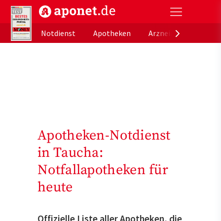
aponet.de - Das offizielle Gesundheitsportal der de
Notdienst
Apotheken
Arzneimitteldatenb
Apotheken-Notdienst
in Taucha:
Notfallapotheken für
heute
Offizielle Liste aller Apotheken, die