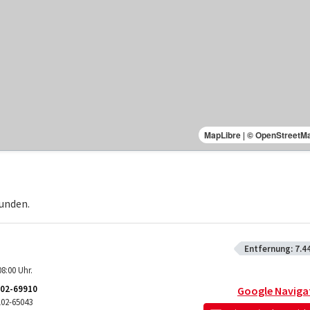
MapLibre
|
© OpenStreetM
unden.
Entfernung:
7.4
8:00 Uhr.
02-69910
Google Naviga
102-65043