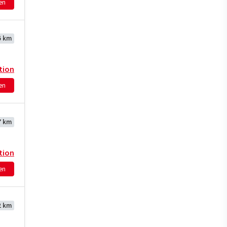
hen
6 km
tion
hen
7 km
tion
hen
2 km