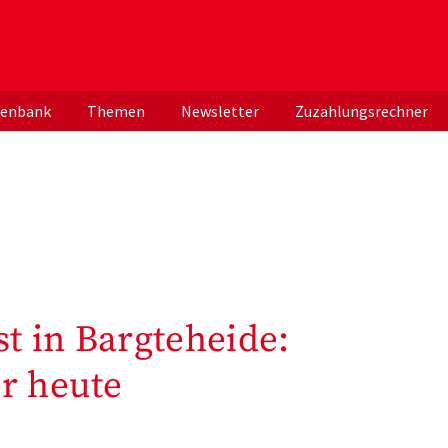
er deutschen ApothekerInnen
tenbank
Themen
Newsletter
Zuzahlungsrechner
t in Bargteheide:
r heute