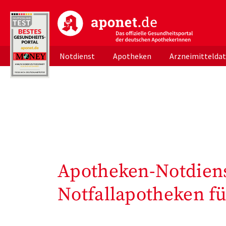
aponet.de - Das offizielle Gesundheitsportal d
Notdienst
Apotheken
Arzneimittelda
Apotheken-Notdiens
Notfallapotheken fü