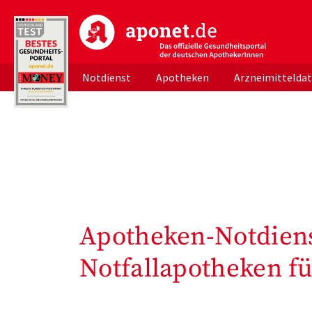
aponet.de - Das offizielle Gesundheitsportal d
Notdienst
Apotheken
Arzneimittelda
Apotheken-Notdiens
Notfallapotheken fü