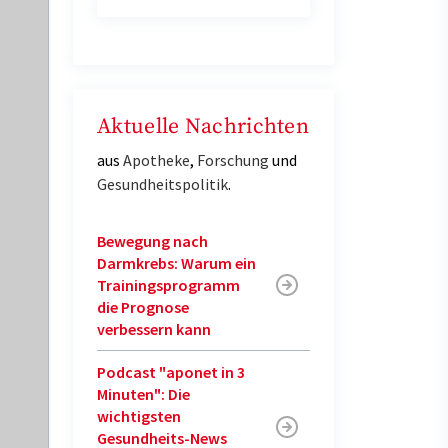
Aktuelle Nachrichten
aus
Apotheke
,
Forschung
und
Gesundheitspolitik
.
Bewegung nach
Darmkrebs: Warum ein
Trainingsprogramm
die Prognose
verbessern kann
Podcast "aponet in 3
Minuten": Die
wichtigsten
Gesundheits-News