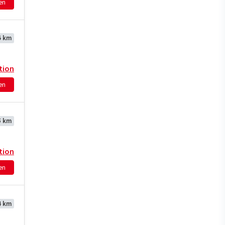
hen
6 km
tion
hen
5 km
tion
hen
4 km