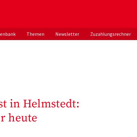
er deutschen ApothekerInnen
tenbank
Themen
Newsletter
Zuzahlungsrechner
t in Helmstedt:
r heute