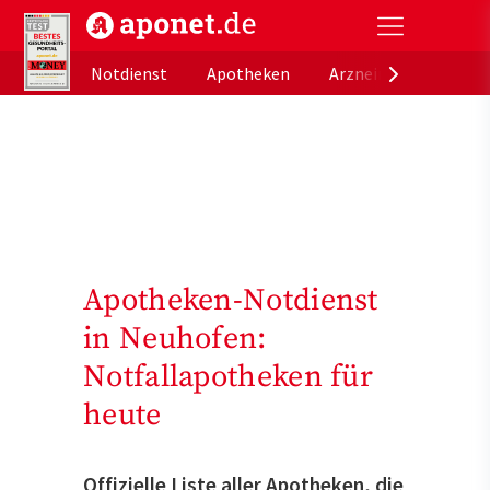
aponet.de - Das offizielle Gesundheitsportal der de
Notdienst
Apotheken
Arzneimitteldatenb
Apotheken-Notdienst
in Neuhofen:
Notfallapotheken für
heute
Offizielle Liste aller Apotheken, die