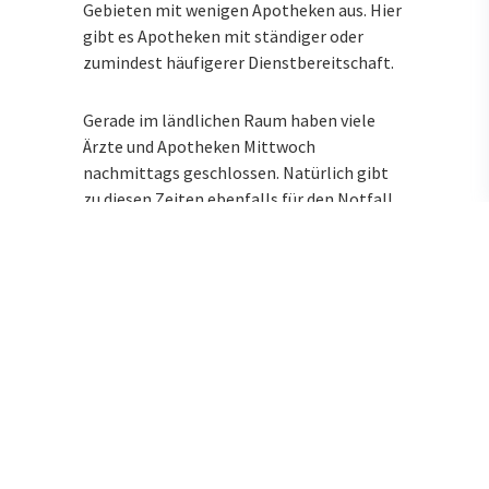
Gebieten mit wenigen Apotheken aus. Hier
gibt es Apotheken mit ständiger oder
zumindest häufigerer Dienstbereitschaft.
Gerade im ländlichen Raum haben viele
Ärzte und Apotheken Mittwoch
nachmittags geschlossen. Natürlich gibt
zu diesen Zeiten ebenfalls für den Notfall
Apotheken in der Nähe. An Feiertagen wie
Weihnachten, 1. Januar, Dreikönigstag,
Karfreitag, Ostern, Fronleichnam,
Himmelfahrt, Pfingsten, 3. Oktober,
Allerheiligen oder Buß- und Bettag finden
Sie ebenfalls immer eine nahegelegene
Notdienstapotheke.
Wenn Sie oder ein Familienmitglied einen
Arzt brauchen, können Sie sich an