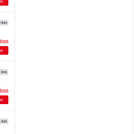
hen
8 km
tion
hen
2 km
tion
hen
2 km