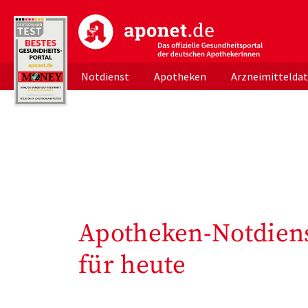
aponet.de - Das offizielle Gesundheitsportal d
Notdienst
Apotheken
Arzneimittelda
Apotheken-Notdiens
für heute