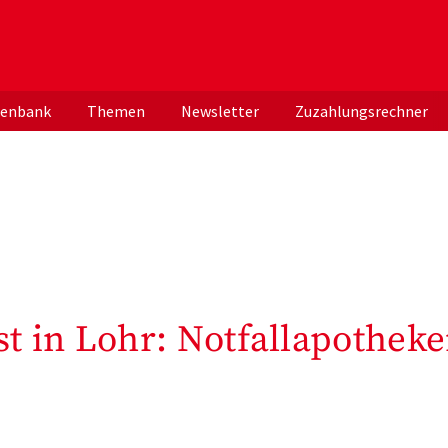
er deutschen ApothekerInnen
tenbank
Themen
Newsletter
Zuzahlungsrechner
t in Lohr: Notfallapothek