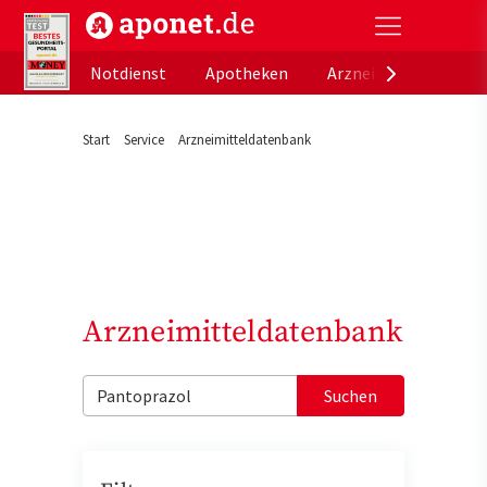
aponet.de - Das offizielle Gesundheitsportal der de
Notdienst
Apotheken
Arzneimitteldatenb
Start
Service
Arzneimitteldatenbank
Arzneimitteldatenbank
Suchen