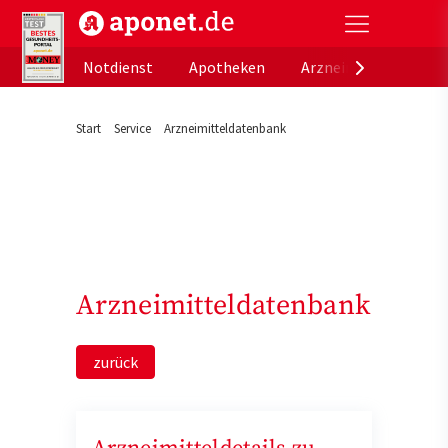
aponet.de - Das offizielle Gesundheitsportal der de
Notdienst
Apotheken
Arzneimitteldatenb
Start
Service
Arzneimitteldatenbank
Arzneimitteldatenbank
zurück