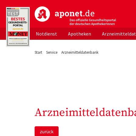
aponet.de - Das offizielle Gesundheitsportal d
Notdienst
Apotheken
Arzneimittelda
Start
Service
Arzneimitteldatenbank
Arzneimitteldatenb
zurück