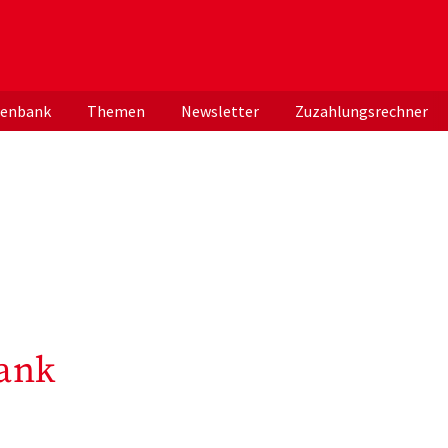
er deutschen ApothekerInnen
tenbank
Themen
Newsletter
Zuzahlungsrechner
ank