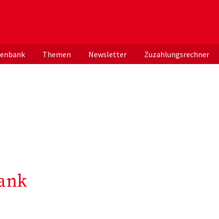
er deutschen ApothekerInnen
tenbank
Themen
Newsletter
Zuzahlungsrechner
ank