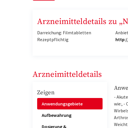
Arzneimitteldetails zu 
Darreichung: Filmtabletten
Anbie
Rezeptpflichtig
http:
Arzneimitteldetails
Anwe
Zeigen
- Akut
Anwendungsgebiete
wie:, -
Wirbels
Aufbewahrung
Arthros
Weicht
Dosierung &