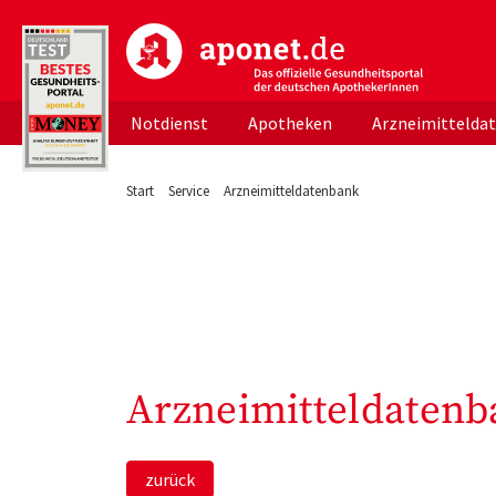
aponet.de - Das offizielle Gesundheitsportal d
Notdienst
Apotheken
Arzneimittelda
Start
Service
Arzneimitteldatenbank
Arzneimitteldatenb
zurück