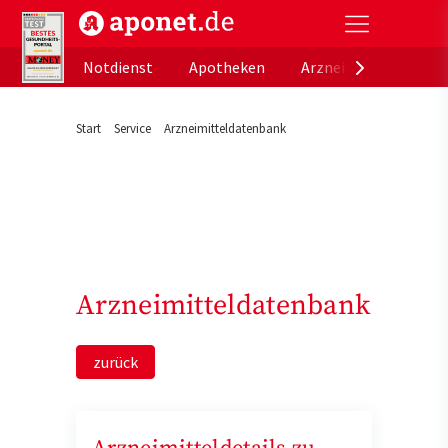
aponet.de - Das offizielle Gesundheitsportal der de
Notdienst
Apotheken
Arzneimitteldatenb
Start
Service
Arzneimitteldatenbank
Arzneimitteldatenbank
zurück