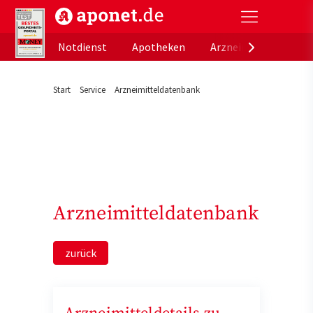
aponet.de - Das offizielle Gesundheitsportal der de
Notdienst
Apotheken
Arzneimitteldatenb
Start
Service
Arzneimitteldatenbank
Arzneimitteldatenbank
zurück