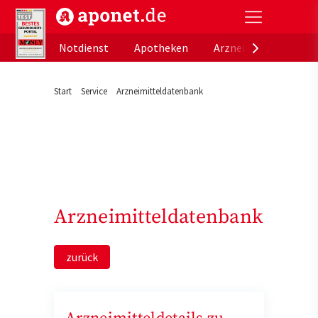
aponet.de - Das offizielle Gesundheitsportal der de
Notdienst
Apotheken
Arzneimitteldatenb
Start
Service
Arzneimitteldatenbank
Arzneimitteldatenbank
zurück