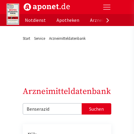
aponet.de - Das offizielle Gesundheitsportal der de
Notdienst
Apotheken
Arzneimitteldatenb
Start
Service
Arzneimitteldatenbank
Arzneimitteldatenbank
Suchen